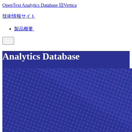
OpenText Analytics Database
旧Vertica
技術情報サイト
製品概要
Analytics Database