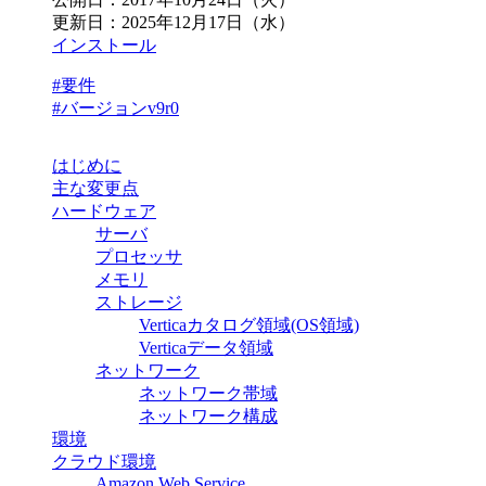
更新日：
2025年12月17日（水）
インストール
#要件
#バージョンv9r0
はじめに
主な変更点
ハードウェア
サーバ
プロセッサ
メモリ
ストレージ
Verticaカタログ領域(OS領域)
Verticaデータ領域
ネットワーク
ネットワーク帯域
ネットワーク構成
環境
クラウド環境
Amazon Web Service