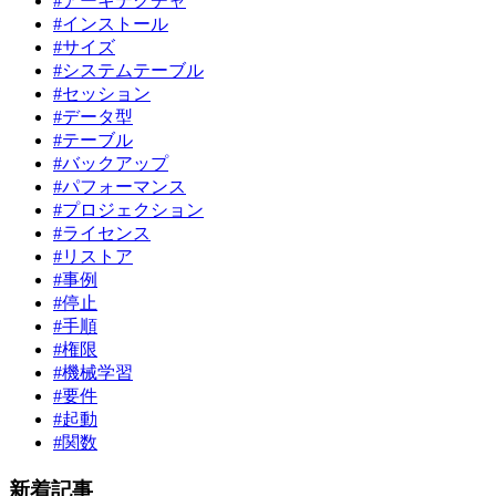
#アーキテクチャ
#インストール
#サイズ
#システムテーブル
#セッション
#データ型
#テーブル
#バックアップ
#パフォーマンス
#プロジェクション
#ライセンス
#リストア
#事例
#停止
#手順
#権限
#機械学習
#要件
#起動
#関数
新着記事