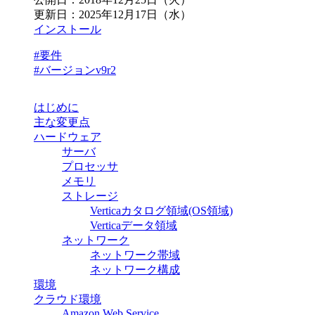
更新日：
2025年12月17日（水）
インストール
#要件
#バージョンv9r2
はじめに
主な変更点
ハードウェア
サーバ
プロセッサ
メモリ
ストレージ
Verticaカタログ領域(OS領域)
Verticaデータ領域
ネットワーク
ネットワーク帯域
ネットワーク構成
環境
クラウド環境
Amazon Web Service