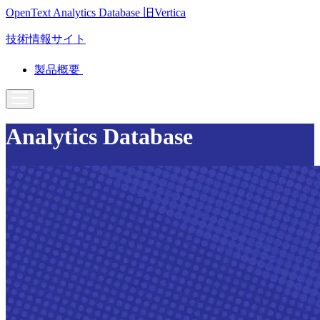
OpenText Analytics Database
旧Vertica
技術情報サイト
製品概要
Analytics Database