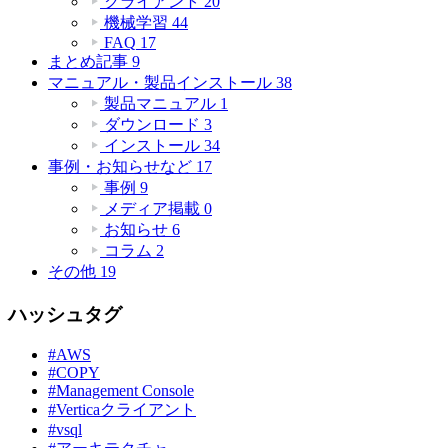
クライアント
20
機械学習
44
FAQ
17
まとめ記事
9
マニュアル・製品インストール
38
製品マニュアル
1
ダウンロード
3
インストール
34
事例・お知らせなど
17
事例
9
メディア掲載
0
お知らせ
6
コラム
2
その他
19
ハッシュタグ
#AWS
#COPY
#Management Console
#Verticaクライアント
#vsql