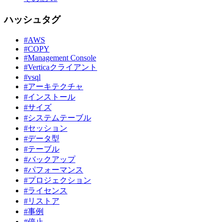
ハッシュタグ
#AWS
#COPY
#Management Console
#Verticaクライアント
#vsql
#アーキテクチャ
#インストール
#サイズ
#システムテーブル
#セッション
#データ型
#テーブル
#バックアップ
#パフォーマンス
#プロジェクション
#ライセンス
#リストア
#事例
#停止