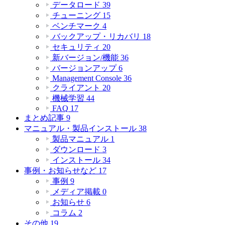
データロード
39
チューニング
15
ベンチマーク
4
バックアップ・リカバリ
18
セキュリティ
20
新バージョン/機能
36
バージョンアップ
6
Management Console
36
クライアント
20
機械学習
44
FAQ
17
まとめ記事
9
マニュアル・製品インストール
38
製品マニュアル
1
ダウンロード
3
インストール
34
事例・お知らせなど
17
事例
9
メディア掲載
0
お知らせ
6
コラム
2
その他
19