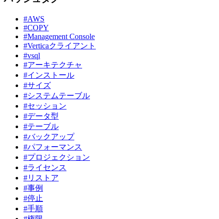
#AWS
#COPY
#Management Console
#Verticaクライアント
#vsql
#アーキテクチャ
#インストール
#サイズ
#システムテーブル
#セッション
#データ型
#テーブル
#バックアップ
#パフォーマンス
#プロジェクション
#ライセンス
#リストア
#事例
#停止
#手順
#権限