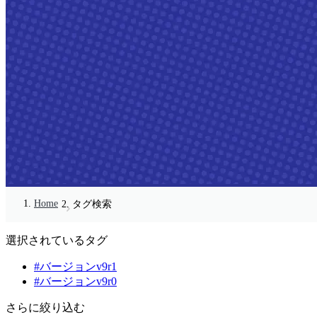
Home
タグ検索
選択されているタグ
#バージョンv9r1
#バージョンv9r0
さらに絞り込む