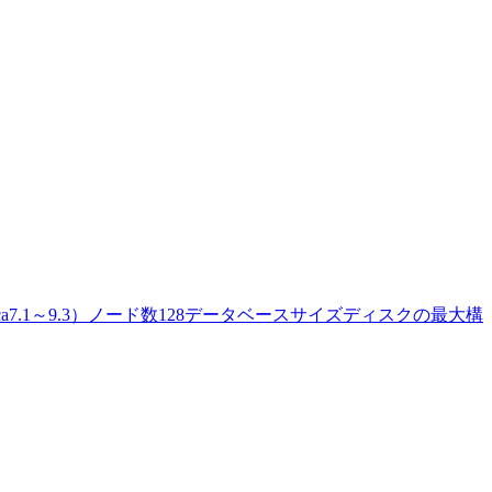
ca7.1～9.3）ノード数128データベースサイズディスクの最大構