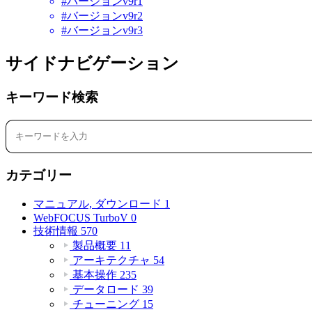
#バージョンv9r1
#バージョンv9r2
#バージョンv9r3
サイドナビゲーション
キーワード検索
カテゴリー
マニュアル, ダウンロード
1
WebFOCUS TurboV
0
技術情報
570
製品概要
11
アーキテクチャ
54
基本操作
235
データロード
39
チューニング
15