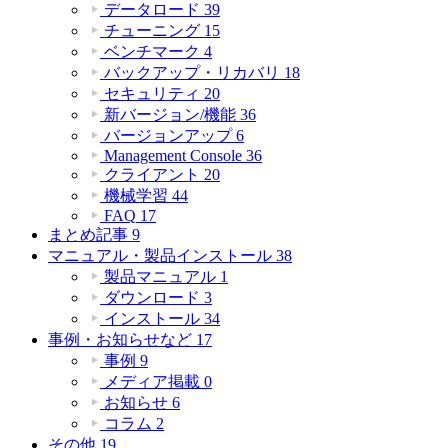
データロード
39
チューニング
15
ベンチマーク
4
バックアップ・リカバリ
18
セキュリティ
20
新バージョン/機能
36
バージョンアップ
6
Management Console
36
クライアント
20
機械学習
44
FAQ
17
まとめ記事
9
マニュアル・製品インストール
38
製品マニュアル
1
ダウンロード
3
インストール
34
事例・お知らせなど
17
事例
9
メディア掲載
0
お知らせ
6
コラム
2
その他
19