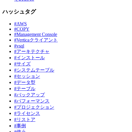
ハッシュタグ
#AWS
#COPY
#Management Console
#Verticaクライアント
#vsql
#アーキテクチャ
#インストール
#サイズ
#システムテーブル
#セッション
#データ型
#テーブル
#バックアップ
#パフォーマンス
#プロジェクション
#ライセンス
#リストア
#事例
#停止