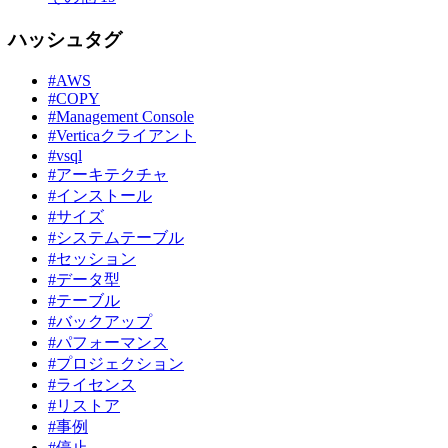
ハッシュタグ
#AWS
#COPY
#Management Console
#Verticaクライアント
#vsql
#アーキテクチャ
#インストール
#サイズ
#システムテーブル
#セッション
#データ型
#テーブル
#バックアップ
#パフォーマンス
#プロジェクション
#ライセンス
#リストア
#事例
#停止