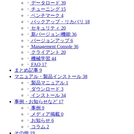
データロード
39
チューニング
15
ベンチマーク
4
バックアップ・リカバリ
18
セキュリティ
20
新バージョン/機能
36
バージョンアップ
6
Management Console
36
クライアント
20
機械学習
44
FAQ
17
まとめ記事
9
マニュアル・製品インストール
38
製品マニュアル
1
ダウンロード
3
インストール
34
事例・お知らせなど
17
事例
9
メディア掲載
0
お知らせ
6
コラム
2
その他
19