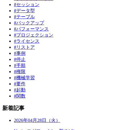
#セッション
#データ型
#テーブル
#バックアップ
#パフォーマンス
#プロジェクション
#ライセンス
#リストア
#事例
#停止
#手順
#権限
#機械学習
#要件
#起動
#関数
新着記事
2026年04月28日（火）