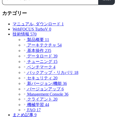
カテゴリー
マニュアル, ダウンロード
1
WebFOCUS TurboV
0
技術情報
570
製品概要
11
アーキテクチャ
54
基本操作
235
データロード
39
チューニング
15
ベンチマーク
4
バックアップ・リカバリ
18
セキュリティ
20
新バージョン/機能
36
バージョンアップ
6
Management Console
36
クライアント
20
機械学習
44
FAQ
17
まとめ記事
9