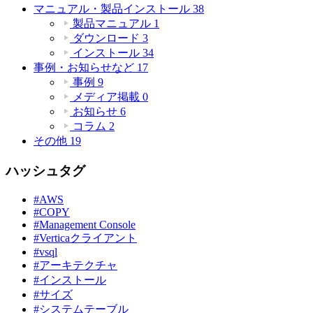
マニュアル・製品インストール
38
製品マニュアル
1
ダウンロード
3
インストール
34
事例・お知らせなど
17
事例
9
メディア掲載
0
お知らせ
6
コラム
2
その他
19
ハッシュタグ
#AWS
#COPY
#Management Console
#Verticaクライアント
#vsql
#アーキテクチャ
#インストール
#サイズ
#システムテーブル