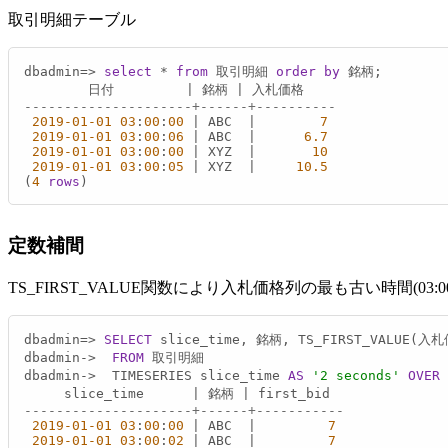
取引明細テーブル
dbadmin
=
>
select
*
from
 取引明細 
order
by
 銘柄;

        日付         
|
 銘柄 
|
---------------------+------+----------
2019
-01
-01
03
:
00
:
00
|
 ABC  
|
7
2019
-01
-01
03
:
00
:
06
|
 ABC  
|
6.7
2019
-01
-01
03
:
00
:
00
|
 XYZ  
|
10
2019
-01
-01
03
:
00
:
05
|
 XYZ  
|
10.5
(
4
rows
)
定数補間
TS_FIRST_VALUE関数により入札価格列の最も古い時間(03
dbadmin
=
>
SELECT
 slice_time, 銘柄, TS_FIRST_VALUE(入
dbadmin
-
>
FROM
 取引明細

dbadmin
-
>
  TIMESERIES slice_time 
AS
'2 seconds'
OVER
 
     slice_time      
|
 銘柄 
|
---------------------+------+-----------
2019
-01
-01
03
:
00
:
00
|
 ABC  
|
7
2019
-01
-01
03
:
00
:
02
|
 ABC  
|
7