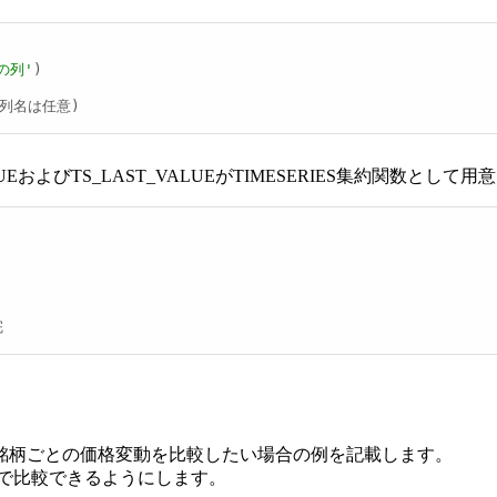
の列'
)

(列名は任意)
LUEおよびTS_LAST_VALUEがTIMESERIES集約関数として
完
銘柄ごとの価格変動を比較したい場合の例を記載します。
軸で比較できるようにします。