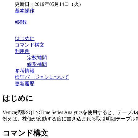
更新日：
2019年05月14日（火）
基本操作
#関数
はじめに
コマンド構文
利用例
定数補間
線形補間
参考情報
検証バージョンについて
更新履歴
はじめに
Vertica拡張SQLのTime Series Analyticsを
例えば、株価が変動する度に書き込まれる取引明細テーブル
コマンド構文