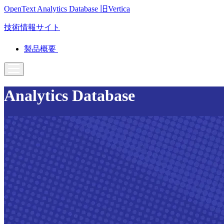
OpenText Analytics Database
旧Vertica
技術情報サイト
製品概要
Analytics Database