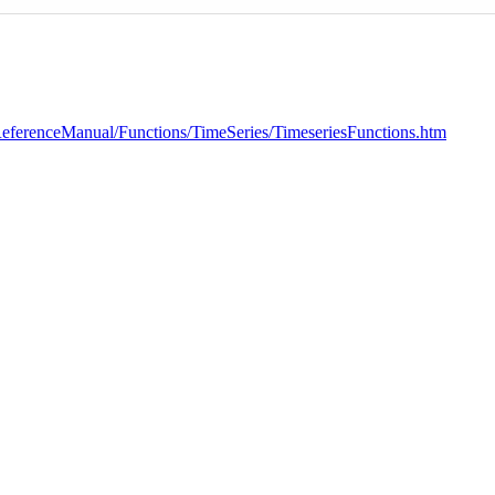
ferenceManual/Functions/TimeSeries/TimeseriesFunctions.htm