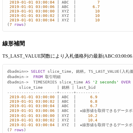
2019
-01
-01
03
:
00
:
04
|
 ABC  
|
7
2019
-01
-01
03
:
00
:
06
|
 ABC  
|
6.7
2019
-01
-01
03
:
00
:
00
|
 XYZ  
|
10
2019
-01
-01
03
:
00
:
02
|
 XYZ  
|
10
2019
-01
-01
03
:
00
:
04
|
 XYZ  
|
10
(
7
rows
)
線形補間
TS_LAST_VALUE関数により入札価格列の最新(ABC:03:00:0
dbadmin
=
>
SELECT
 slice_time, 銘柄, TS_LAST_VALUE(入札
dbadmin
-
>
FROM
 取引明細

dbadmin
-
>
  TIMESERIES slice_time 
AS
'2 seconds'
OVER
 
     slice_time      
|
 銘柄 
|
---------------------+------+----------
2019
-01
-01
03
:
00
:
00
|
 ABC  
|
6.9
2019
-01
-01
03
:
00
:
02
|
 ABC  
|
6.8
2019
-01
-01
03
:
00
:
04
|
 ABC  
|
6.7
2019
-01
-01
03
:
00
:
06
|
 ABC  
|
　★線形値を取得できるデータポ
2019
-01
-01
03
:
00
:
00
|
 XYZ  
|
10.2
2019
-01
-01
03
:
00
:
02
|
 XYZ  
|
10.4
2019
-01
-01
03
:
00
:
04
|
 XYZ  
|
　★線形値を取得できるデータポ
(
7
rows
)