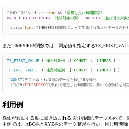
TIMESERIES slice‑
time
AS
'取得したい時間間隔'
OVER
 ( 
PARTITION
BY
'比較対象の列'
ORDER
BY
'並び替え対象
　slice
-
time
:TIMESERIES関数によって生成される日付データの列
またTIMESIRES関数では、開始値を指定するTS_FIRST_VA
TS_FIRST_VALUE
 (
'補完対象列'
,[
'CONST'
 | 
'LINEAR'
] )

TS_LAST_VALUE
  (
'補完対象列'
,[
'CONST'
 | 
'LINEAR'
] ) 

CONST
(デフォルト):直前のデータと同じ値を補完

LINER
:
TIMESERIES
関数内で指定した時間間隔に基いて線形値を補
利用例
株価が変動する度に書き込まれる取引明細のテーブル内で、
本例では、ABC株とXYZ株のデータ整形を行い、同じ時間