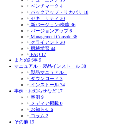
ベンチマーク
4
バックアップ・リカバリ
18
セキュリティ
20
新バージョン/機能
36
バージョンアップ
6
Management Console
36
クライアント
20
機械学習
44
FAQ
17
まとめ記事
9
マニュアル・製品インストール
38
製品マニュアル
1
ダウンロード
3
インストール
34
事例・お知らせなど
17
事例
9
メディア掲載
0
お知らせ
6
コラム
2
その他
19