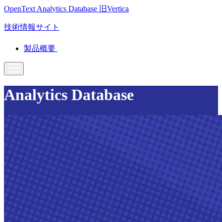
OpenText Analytics Database
旧Vertica
技術情報サイト
製品概要
Analytics Database