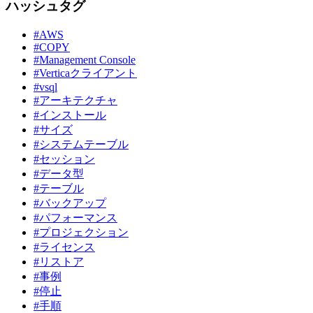
ハッシュタグ
#AWS
#COPY
#Management Console
#Verticaクライアント
#vsql
#アーキテクチャ
#インストール
#サイズ
#システムテーブル
#セッション
#データ型
#テーブル
#バックアップ
#パフォーマンス
#プロジェクション
#ライセンス
#リストア
#事例
#停止
#手順