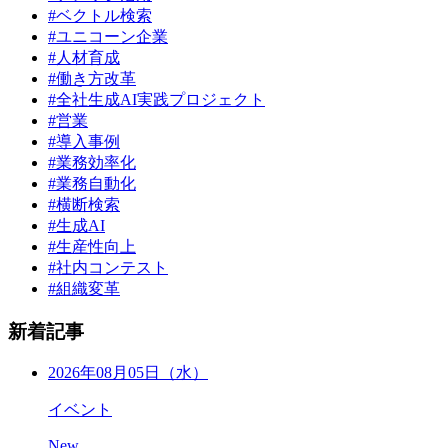
#ベクトル検索
#ユニコーン企業
#人材育成
#働き方改革
#全社生成AI実践プロジェクト
#営業
#導入事例
#業務効率化
#業務自動化
#横断検索
#生成AI
#生産性向上
#社内コンテスト
#組織変革
新着記事
2026年08月05日（水）
イベント
New