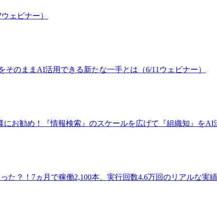
17ウェビナー）
産をそのままAI活用できる新たな一手とは（6/11ウェビナー）
otユーザー様にお勧め！『情報検索』のスケールを広げて『組織知』をA
た？！7ヵ月で稼働2,100本、実行回数4.6万回のリアルな実