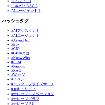
イベント
13
生成AI・RAG
3
AIエージェント
1
ハッシュタグ
#AIアシスタント
#AIエージェント
#Arvind Jain
#Box
#CIO
#Gleanとは
#KnowWho
#LLM
#Panopto
#RAG
#WorkAI
#イベント
#エンタープライズサーチ
#セキュリティ
#ナレッジイノベーション
#ナレッジグラフ
#ナレッジ活用