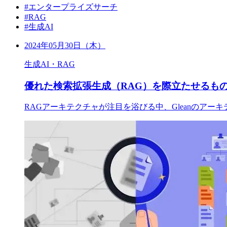
#エンタープライズサーチ
#RAG
#生成AI
2024年05月30日（木）
生成AI・RAG
優れた検索拡張生成（RAG）を際立たせるも
RAGアーキテクチャが注目を浴びる中、Gleanのア