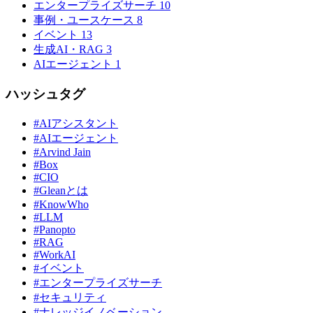
エンタープライズサーチ
10
事例・ユースケース
8
イベント
13
生成AI・RAG
3
AIエージェント
1
ハッシュタグ
#AIアシスタント
#AIエージェント
#Arvind Jain
#Box
#CIO
#Gleanとは
#KnowWho
#LLM
#Panopto
#RAG
#WorkAI
#イベント
#エンタープライズサーチ
#セキュリティ
#ナレッジイノベーション