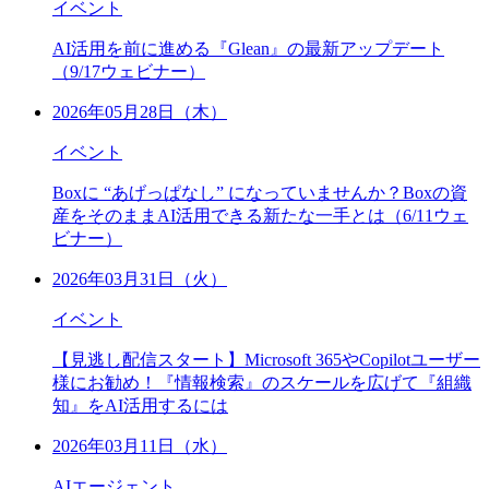
イベント
AI活用を前に進める『Glean』の最新アップデート
（9/17ウェビナー）
2026年05月28日（木）
イベント
Boxに “あげっぱなし” になっていませんか？Boxの資
産をそのままAI活用できる新たな一手とは（6/11ウェ
ビナー）
2026年03月31日（火）
イベント
【見逃し配信スタート】Microsoft 365やCopilotユーザー
様にお勧め！『情報検索』のスケールを広げて『組織
知』をAI活用するには
2026年03月11日（水）
AIエージェント