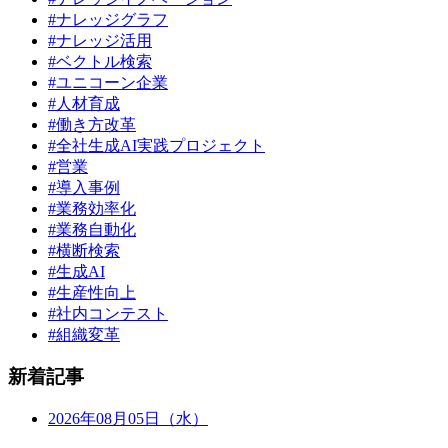
#ナレッジグラフ
#ナレッジ活用
#ベクトル検索
#ユニコーン企業
#人材育成
#働き方改革
#全社生成AI実践プロジェクト
#営業
#導入事例
#業務効率化
#業務自動化
#横断検索
#生成AI
#生産性向上
#社内コンテスト
#組織変革
新着記事
2026年08月05日（水）