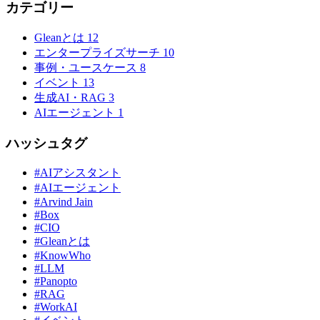
カテゴリー
Gleanとは
12
エンタープライズサーチ
10
事例・ユースケース
8
イベント
13
生成AI・RAG
3
AIエージェント
1
ハッシュタグ
#AIアシスタント
#AIエージェント
#Arvind Jain
#Box
#CIO
#Gleanとは
#KnowWho
#LLM
#Panopto
#RAG
#WorkAI