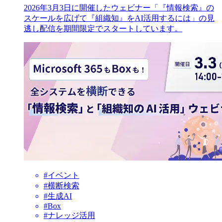
2026年3月3日に開催したウェビナー「『情報検索』の
スケールを広げて『組織知』をAI活用するには」の見
逃し配信を期間限定でスタートしています。
#イベント
#横断検索
#生成AI
#Box
#ナレッジ活用