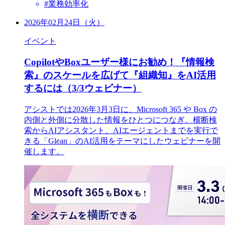
#業務効率化
2026年02月24日（火）
イベント
CopilotやBoxユーザー様にお勧め！『情報検
索』のスケールを広げて『組織知』をAI活用
するには（3/3ウェビナー）
アシストでは2026年3月3日に、Microsoft 365 や Box の
内側と外側に分散した情報をひとつにつなぎ、横断検
索からAIアシスタント、AIエージェントまでを実行で
きる「Glean」のAI活用をテーマにしたウェビナーを開
催します。