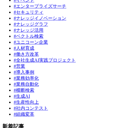
#イベント
#エンタープライズサーチ
#セキュリティ
#ナレッジイノベーション
#ナレッジグラフ
#ナレッジ活用
#ベクトル検索
#ユニコーン企業
#人材育成
#働き方改革
#全社生成AI実践プロジェクト
#営業
#導入事例
#業務効率化
#業務自動化
#横断検索
#生成AI
#生産性向上
#社内コンテスト
#組織変革
新着記事