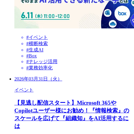
#イベント
#横断検索
#生成AI
#Box
#ナレッジ活用
#業務効率化
2026年03月31日（火）
イベント
【見逃し配信スタート】Microsoft 365や
Copilotユーザー様にお勧め！『情報検索』の
スケールを広げて『組織知』をAI活用するに
は