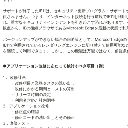
サポートが終了したIE11は、セキュリティ更新プログラム・サポー
供されません。つまり、インターネット接続を行う環境でIE11を利
れ、重大なセキュリティインシデントを引き起こす恐れがあります。そのた
観点から、IEの後継ブラウザであるMicrosoft Edgeを最新の状
バージョンアップができない場合の回避策として、Microsoft Edg
IE11で利用されているレンダリングエンジンに切り替えて使用可能なた
を継続して利用できます。しかし、この機能は万能ではなく、前提条
●アプリケーション改修にあたって検討すべき項目（例）
1． 改修計画
・改修項目と業務タスクの洗い出し
・改修にかかる期間とコストの算出
・リリース時期の決定
・利用者含めた社内調整
2．アプリケーション改修
・修正点の確認
・修正コードの洗い出しとその修正
3．改修テスト