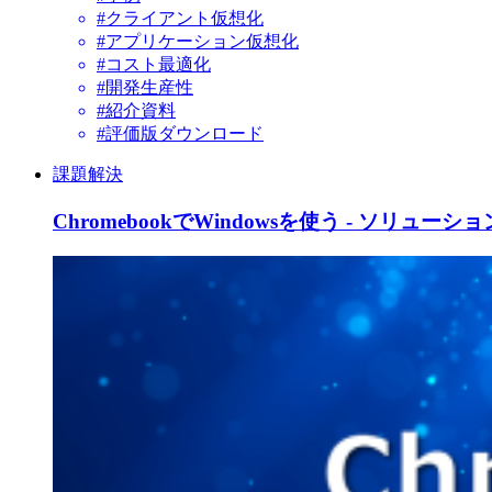
#クライアント仮想化
#アプリケーション仮想化
#コスト最適化
#開発生産性
#紹介資料
#評価版ダウンロード
課題解決
ChromebookでWindowsを使う - ソリューショ