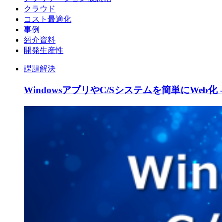
クラウド
コスト最適化
事例
紹介資料
開発生産性
課題解決
WindowsアプリやC/Sシステムを簡単にWeb化