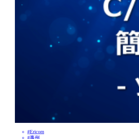
#Ericom
#事例