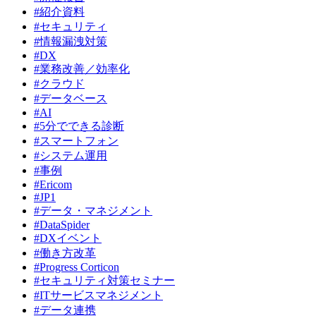
#紹介資料
#セキュリティ
#情報漏洩対策
#DX
#業務改善／効率化
#クラウド
#データベース
#AI
#5分でできる診断
#スマートフォン
#システム運用
#事例
#Ericom
#JP1
#データ・マネジメント
#DataSpider
#DXイベント
#働き方改革
#Progress Corticon
#セキュリティ対策セミナー
#ITサービスマネジメント
#データ連携