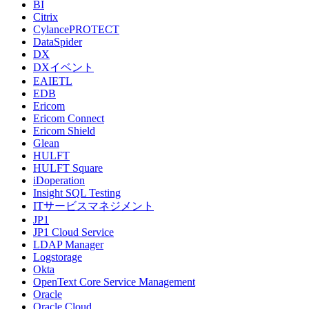
BI
Citrix
CylancePROTECT
DataSpider
DX
DXイベント
EAIETL
EDB
Ericom
Ericom Connect
Ericom Shield
Glean
HULFT
HULFT Square
iDoperation
Insight SQL Testing
ITサービスマネジメント
JP1
JP1 Cloud Service
LDAP Manager
Logstorage
Okta
OpenText Core Service Management
Oracle
Oracle Cloud