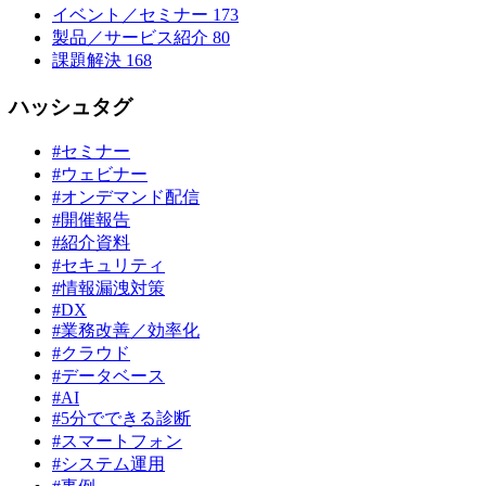
イベント／セミナー
173
製品／サービス紹介
80
課題解決
168
ハッシュタグ
#セミナー
#ウェビナー
#オンデマンド配信
#開催報告
#紹介資料
#セキュリティ
#情報漏洩対策
#DX
#業務改善／効率化
#クラウド
#データベース
#AI
#5分でできる診断
#スマートフォン
#システム運用