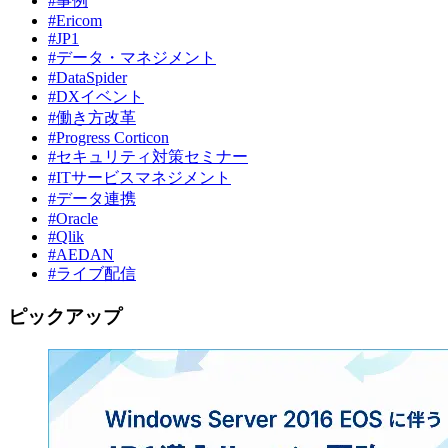
#事例
#Ericom
#JP1
#データ・マネジメント
#DataSpider
#DXイベント
#働き方改革
#Progress Corticon
#セキュリティ対策セミナー
#ITサービスマネジメント
#データ連携
#Oracle
#Qlik
#AEDAN
#ライブ配信
ピックアップ