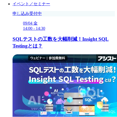
イベント／セミナー
申し込み受付中
09/04
金
14:00
-
14:30
SQLテストの工数を大幅削減！Insight SQL
Testingとは？