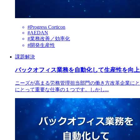
#Progress Corticon
#AEDAN
#業務改善／効率化
#開発生産性
課題解決
バックオフィス業務を自動化して生産性を向上
ニーズが高まる労務管理担当部門の働き方改革企業にと
にとって重要な仕事の１つです。しかし...