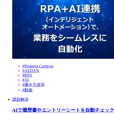
#Progress Corticon
#AEDAN
#RPA
#AI
#働き方改革
#動画
課題解決
AIで履歴書やエントリーシートを自動チェッ