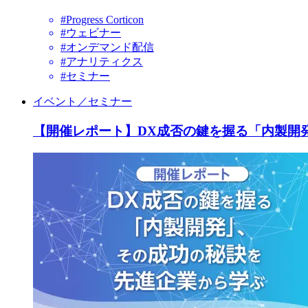
#Progress Corticon
#ウェビナー
#オンデマンド配信
#アナリティクス
#セミナー
イベント／セミナー
【開催レポート】DX成否の鍵を握る「内製開発」