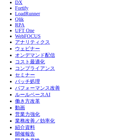
DX
Fortify
LoadRunner
Qlik
RPA
UFT One
WebFOCUS
アナリティクス
ウェビナー
オンデマンド配信
コスト最適化
コンプライアンス
セミナー
バッチ処理
パフォーマンス改善
ルールベースAI
働き方改革
動画
営業力強化
業務改善／効率化
紹介資料
開催報告