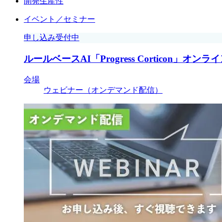
開発生産性
イベント／セミナー
申し込み受付中
ルールベースAI「Progress Corticon」
会場
ウェビナー（オンデマンド配信）