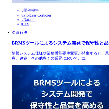
#開催報告
#Progress Corticon
#Dataiku
#DX
課題解決
BRMSツールによるシステム開発で保守性と
情報システム仕様や業務機能要件変更が発生すると、業
療、建築、その他多くの業界において、ユ...