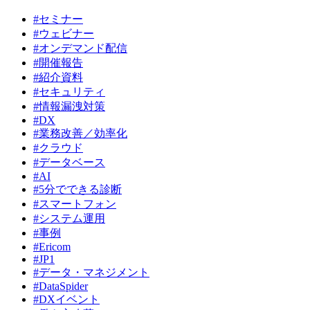
#セミナー
#ウェビナー
#オンデマンド配信
#開催報告
#紹介資料
#セキュリティ
#情報漏洩対策
#DX
#業務改善／効率化
#クラウド
#データベース
#AI
#5分でできる診断
#スマートフォン
#システム運用
#事例
#Ericom
#JP1
#データ・マネジメント
#DataSpider
#DXイベント