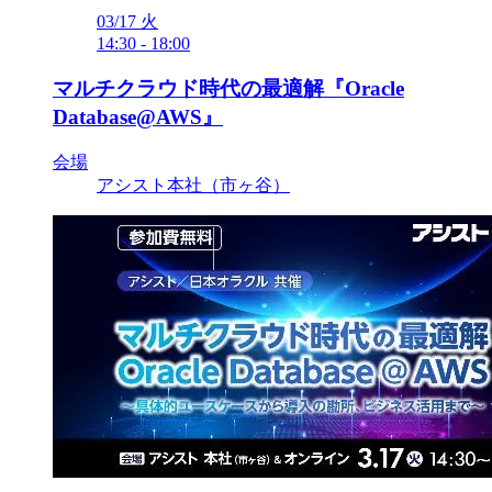
03/17
火
14:30
-
18:00
マルチクラウド時代の最適解『Oracle
Database@AWS』
会場
アシスト本社（市ヶ谷）