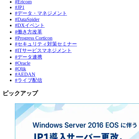
#Ericom
#JP1
#データ・マネジメント
#DataSpider
#DXイベント
#働き方改革
#Progress Corticon
#セキュリティ対策セミナー
#ITサービスマネジメント
#データ連携
#Oracle
#Qlik
#AEDAN
#ライブ配信
ピックアップ