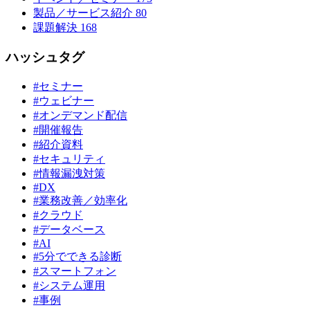
製品／サービス紹介
80
課題解決
168
ハッシュタグ
#セミナー
#ウェビナー
#オンデマンド配信
#開催報告
#紹介資料
#セキュリティ
#情報漏洩対策
#DX
#業務改善／効率化
#クラウド
#データベース
#AI
#5分でできる診断
#スマートフォン
#システム運用
#事例