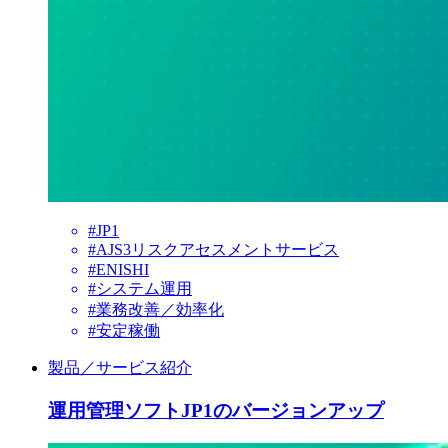
#JP1
#AJS3リスクアセスメントサービス
#ENISHI
#システム運用
#業務改善／効率化
#安定稼働
製品／サービス紹介
運用管理ソフトJP1のバージョンアップ