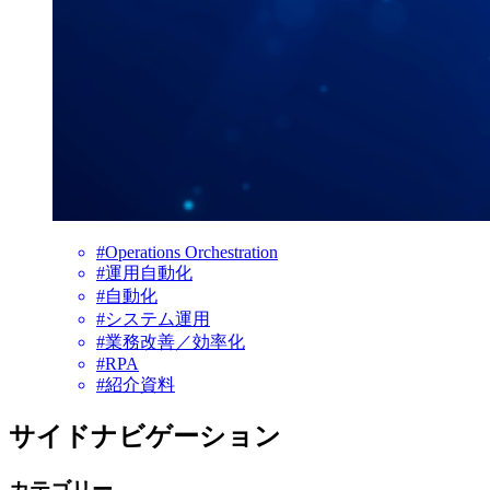
#Operations Orchestration
#運用自動化
#自動化
#システム運用
#業務改善／効率化
#RPA
#紹介資料
サイドナビゲーション
カテゴリー