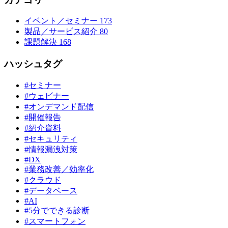
イベント／セミナー
173
製品／サービス紹介
80
課題解決
168
ハッシュタグ
#セミナー
#ウェビナー
#オンデマンド配信
#開催報告
#紹介資料
#セキュリティ
#情報漏洩対策
#DX
#業務改善／効率化
#クラウド
#データベース
#AI
#5分でできる診断
#スマートフォン