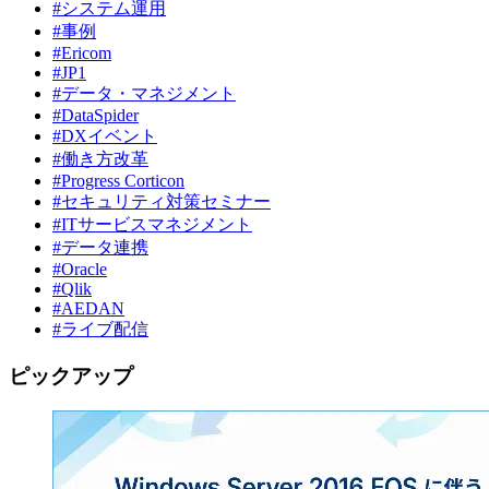
#システム運用
#事例
#Ericom
#JP1
#データ・マネジメント
#DataSpider
#DXイベント
#働き方改革
#Progress Corticon
#セキュリティ対策セミナー
#ITサービスマネジメント
#データ連携
#Oracle
#Qlik
#AEDAN
#ライブ配信
ピックアップ