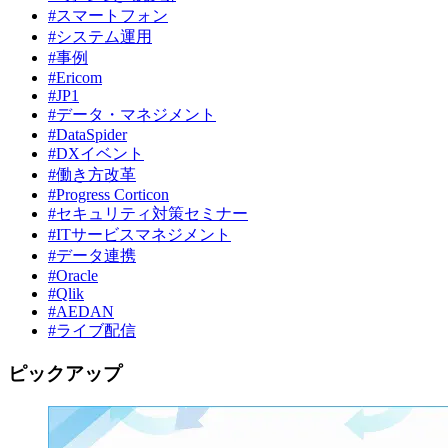
#スマートフォン
#システム運用
#事例
#Ericom
#JP1
#データ・マネジメント
#DataSpider
#DXイベント
#働き方改革
#Progress Corticon
#セキュリティ対策セミナー
#ITサービスマネジメント
#データ連携
#Oracle
#Qlik
#AEDAN
#ライブ配信
ピックアップ