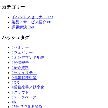
カテゴリー
イベント／セミナー
173
製品／サービス紹介
80
課題解決
168
ハッシュタグ
#セミナー
#ウェビナー
#オンデマンド配信
#開催報告
#紹介資料
#セキュリティ
#情報漏洩対策
#DX
#業務改善／効率化
#クラウド
#データベース
#AI
#5分でできる診断