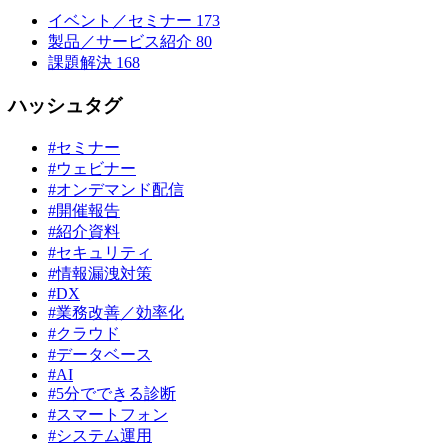
イベント／セミナー
173
製品／サービス紹介
80
課題解決
168
ハッシュタグ
#セミナー
#ウェビナー
#オンデマンド配信
#開催報告
#紹介資料
#セキュリティ
#情報漏洩対策
#DX
#業務改善／効率化
#クラウド
#データベース
#AI
#5分でできる診断
#スマートフォン
#システム運用