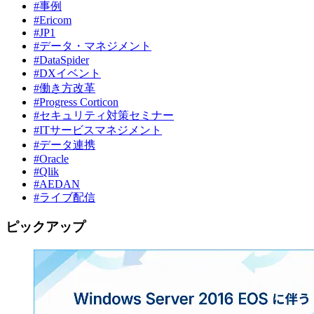
#事例
#Ericom
#JP1
#データ・マネジメント
#DataSpider
#DXイベント
#働き方改革
#Progress Corticon
#セキュリティ対策セミナー
#ITサービスマネジメント
#データ連携
#Oracle
#Qlik
#AEDAN
#ライブ配信
ピックアップ