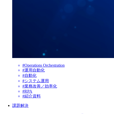
#Operations Orchestration
#運用自動化
#自動化
#システム運用
#業務改善／効率化
#RPA
#紹介資料
課題解決