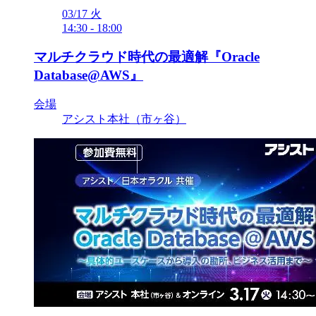
03/17
火
14:30
-
18:00
マルチクラウド時代の最適解『Oracle
Database@AWS』
会場
アシスト本社（市ヶ谷）