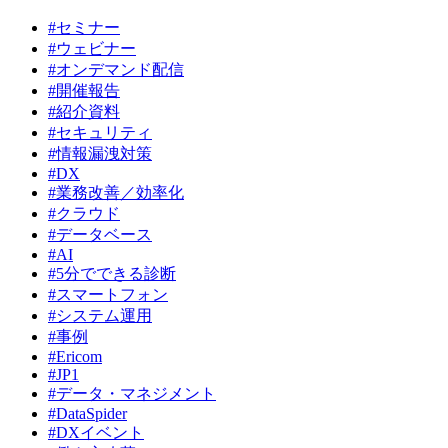
#セミナー
#ウェビナー
#オンデマンド配信
#開催報告
#紹介資料
#セキュリティ
#情報漏洩対策
#DX
#業務改善／効率化
#クラウド
#データベース
#AI
#5分でできる診断
#スマートフォン
#システム運用
#事例
#Ericom
#JP1
#データ・マネジメント
#DataSpider
#DXイベント