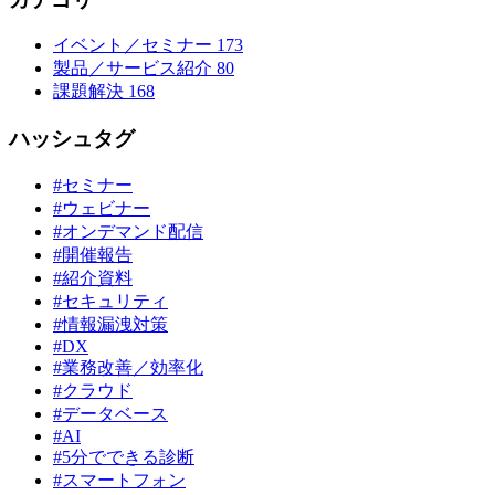
イベント／セミナー
173
製品／サービス紹介
80
課題解決
168
ハッシュタグ
#セミナー
#ウェビナー
#オンデマンド配信
#開催報告
#紹介資料
#セキュリティ
#情報漏洩対策
#DX
#業務改善／効率化
#クラウド
#データベース
#AI
#5分でできる診断
#スマートフォン