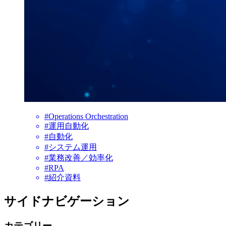
#Operations Orchestration
#運用自動化
#自動化
#システム運用
#業務改善／効率化
#RPA
#紹介資料
サイドナビゲーション
カテゴリー