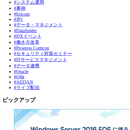
#システム運用
#事例
#Ericom
#JP1
#データ・マネジメント
#DataSpider
#DXイベント
#働き方改革
#Progress Corticon
#セキュリティ対策セミナー
#ITサービスマネジメント
#データ連携
#Oracle
#Qlik
#AEDAN
#ライブ配信
ピックアップ