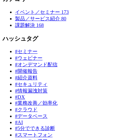
イベント／セミナー
173
製品／サービス紹介
80
課題解決
168
ハッシュタグ
#セミナー
#ウェビナー
#オンデマンド配信
#開催報告
#紹介資料
#セキュリティ
#情報漏洩対策
#DX
#業務改善／効率化
#クラウド
#データベース
#AI
#5分でできる診断
#スマートフォン