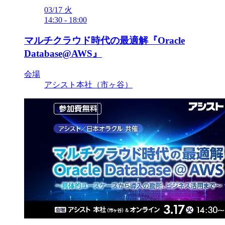
03/17
火
14:30
-
18:00
マルチクラウド時代の最適解『Oracle
Database@AWS』
会場
アシスト本社（市ヶ谷）