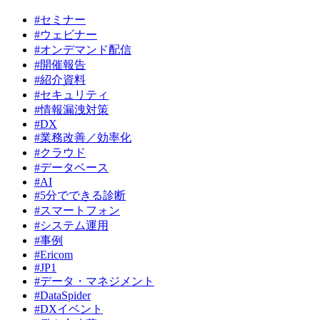
#セミナー
#ウェビナー
#オンデマンド配信
#開催報告
#紹介資料
#セキュリティ
#情報漏洩対策
#DX
#業務改善／効率化
#クラウド
#データベース
#AI
#5分でできる診断
#スマートフォン
#システム運用
#事例
#Ericom
#JP1
#データ・マネジメント
#DataSpider
#DXイベント