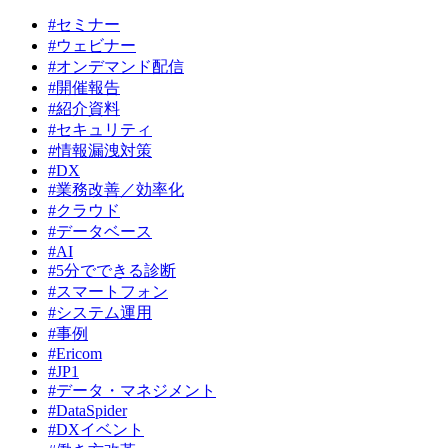
#セミナー
#ウェビナー
#オンデマンド配信
#開催報告
#紹介資料
#セキュリティ
#情報漏洩対策
#DX
#業務改善／効率化
#クラウド
#データベース
#AI
#5分でできる診断
#スマートフォン
#システム運用
#事例
#Ericom
#JP1
#データ・マネジメント
#DataSpider
#DXイベント