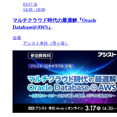
03/17
火
14:30
-
18:00
マルチクラウド時代の最適解『Oracle
Database@AWS』
会場
アシスト本社（市ヶ谷）