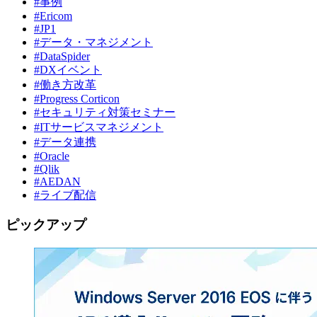
#事例
#Ericom
#JP1
#データ・マネジメント
#DataSpider
#DXイベント
#働き方改革
#Progress Corticon
#セキュリティ対策セミナー
#ITサービスマネジメント
#データ連携
#Oracle
#Qlik
#AEDAN
#ライブ配信
ピックアップ