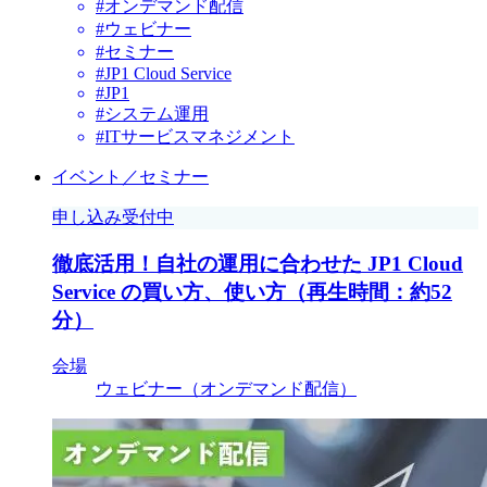
#オンデマンド配信
#ウェビナー
#セミナー
#JP1 Cloud Service
#JP1
#システム運用
#ITサービスマネジメント
イベント／セミナー
申し込み受付中
徹底活用！自社の運用に合わせた JP1 Cloud
Service の買い方、使い方（再生時間：約52
分）
会場
ウェビナー（オンデマンド配信）