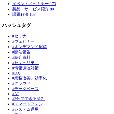
イベント／セミナー
173
製品／サービス紹介
80
課題解決
168
ハッシュタグ
#セミナー
#ウェビナー
#オンデマンド配信
#開催報告
#紹介資料
#セキュリティ
#情報漏洩対策
#DX
#業務改善／効率化
#クラウド
#データベース
#AI
#5分でできる診断
#スマートフォン
#システム運用