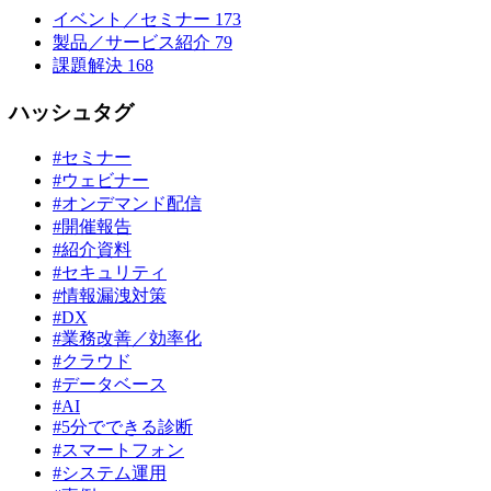
イベント／セミナー
173
製品／サービス紹介
79
課題解決
168
ハッシュタグ
#セミナー
#ウェビナー
#オンデマンド配信
#開催報告
#紹介資料
#セキュリティ
#情報漏洩対策
#DX
#業務改善／効率化
#クラウド
#データベース
#AI
#5分でできる診断
#スマートフォン
#システム運用