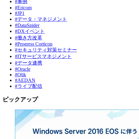
#事例
#Ericom
#JP1
#データ・マネジメント
#DataSpider
#DXイベント
#働き方改革
#Progress Corticon
#セキュリティ対策セミナー
#ITサービスマネジメント
#データ連携
#Oracle
#Qlik
#AEDAN
#ライブ配信
ピックアップ