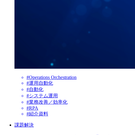
#Operations Orchestration
#運用自動化
#自動化
#システム運用
#業務改善／効率化
#RPA
#紹介資料
課題解決