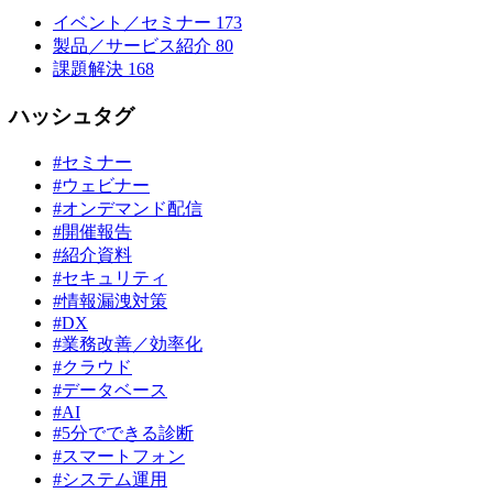
イベント／セミナー
173
製品／サービス紹介
80
課題解決
168
ハッシュタグ
#セミナー
#ウェビナー
#オンデマンド配信
#開催報告
#紹介資料
#セキュリティ
#情報漏洩対策
#DX
#業務改善／効率化
#クラウド
#データベース
#AI
#5分でできる診断
#スマートフォン
#システム運用