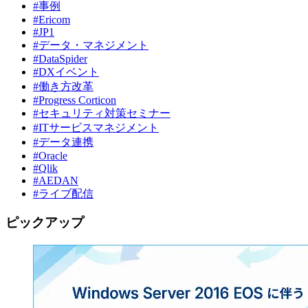
#事例
#Ericom
#JP1
#データ・マネジメント
#DataSpider
#DXイベント
#働き方改革
#Progress Corticon
#セキュリティ対策セミナー
#ITサービスマネジメント
#データ連携
#Oracle
#Qlik
#AEDAN
#ライブ配信
ピックアップ