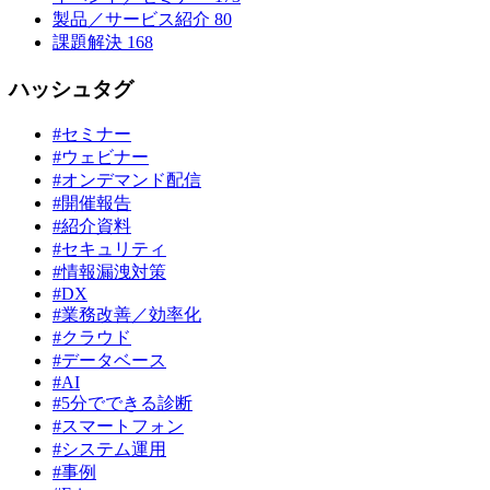
製品／サービス紹介
80
課題解決
168
ハッシュタグ
#セミナー
#ウェビナー
#オンデマンド配信
#開催報告
#紹介資料
#セキュリティ
#情報漏洩対策
#DX
#業務改善／効率化
#クラウド
#データベース
#AI
#5分でできる診断
#スマートフォン
#システム運用
#事例