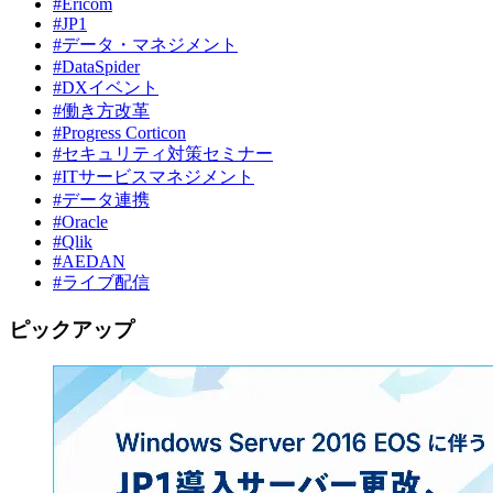
#Ericom
#JP1
#データ・マネジメント
#DataSpider
#DXイベント
#働き方改革
#Progress Corticon
#セキュリティ対策セミナー
#ITサービスマネジメント
#データ連携
#Oracle
#Qlik
#AEDAN
#ライブ配信
ピックアップ