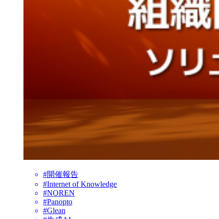
#開催報告
#Internet of Knowledge
#NOREN
#Panopto
#Glean