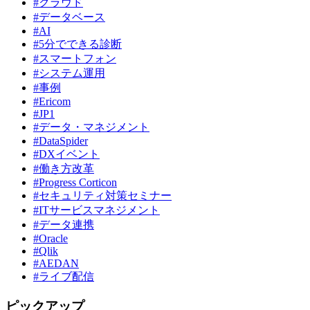
#クラウド
#データベース
#AI
#5分でできる診断
#スマートフォン
#システム運用
#事例
#Ericom
#JP1
#データ・マネジメント
#DataSpider
#DXイベント
#働き方改革
#Progress Corticon
#セキュリティ対策セミナー
#ITサービスマネジメント
#データ連携
#Oracle
#Qlik
#AEDAN
#ライブ配信
ピックアップ