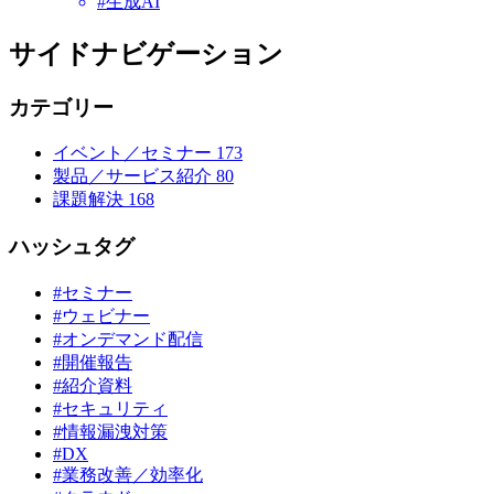
#生成AI
サイドナビゲーション
カテゴリー
イベント／セミナー
173
製品／サービス紹介
80
課題解決
168
ハッシュタグ
#セミナー
#ウェビナー
#オンデマンド配信
#開催報告
#紹介資料
#セキュリティ
#情報漏洩対策
#DX
#業務改善／効率化