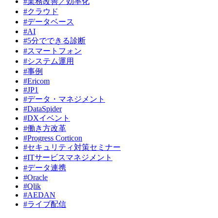
#業務改善／効率化
#クラウド
#データベース
#AI
#5分でできる診断
#スマートフォン
#システム運用
#事例
#Ericom
#JP1
#データ・マネジメント
#DataSpider
#DXイベント
#働き方改革
#Progress Corticon
#セキュリティ対策セミナー
#ITサービスマネジメント
#データ連携
#Oracle
#Qlik
#AEDAN
#ライブ配信