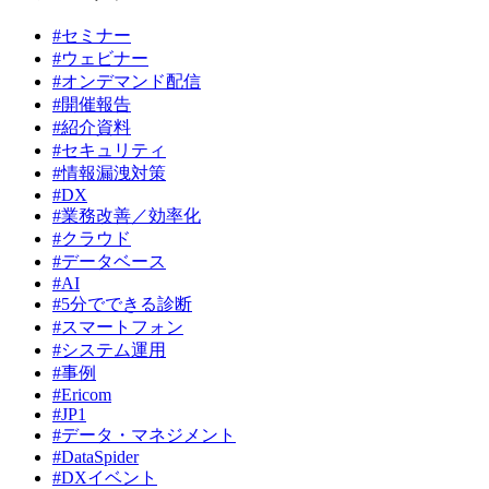
#セミナー
#ウェビナー
#オンデマンド配信
#開催報告
#紹介資料
#セキュリティ
#情報漏洩対策
#DX
#業務改善／効率化
#クラウド
#データベース
#AI
#5分でできる診断
#スマートフォン
#システム運用
#事例
#Ericom
#JP1
#データ・マネジメント
#DataSpider
#DXイベント