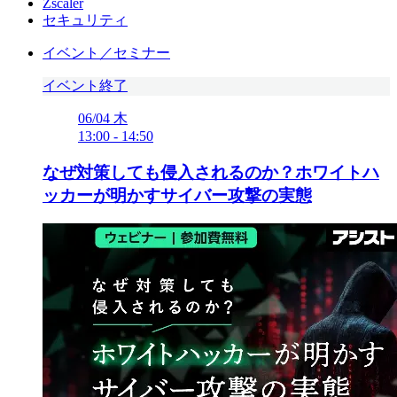
Zscaler
セキュリティ
イベント／セミナー
イベント終了
06/04
木
13:00
-
14:50
なぜ対策しても侵入されるのか？ホワイトハ
ッカーが明かすサイバー攻撃の実態