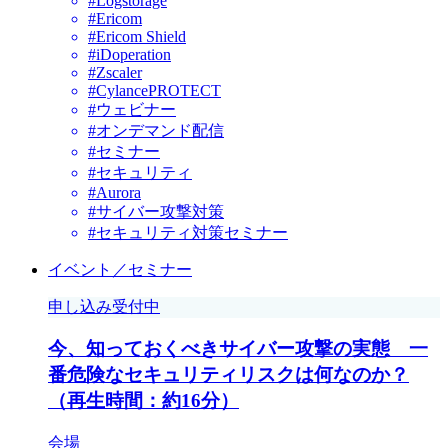
#Logstorage
#Ericom
#Ericom Shield
#iDoperation
#Zscaler
#CylancePROTECT
#ウェビナー
#オンデマンド配信
#セミナー
#セキュリティ
#Aurora
#サイバー攻撃対策
#セキュリティ対策セミナー
イベント／セミナー
申し込み受付中
今、知っておくべきサイバー攻撃の実態 一
番危険なセキュリティリスクは何なのか？
（再生時間：約16分）
会場