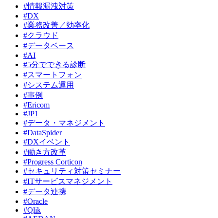
#情報漏洩対策
#DX
#業務改善／効率化
#クラウド
#データベース
#AI
#5分でできる診断
#スマートフォン
#システム運用
#事例
#Ericom
#JP1
#データ・マネジメント
#DataSpider
#DXイベント
#働き方改革
#Progress Corticon
#セキュリティ対策セミナー
#ITサービスマネジメント
#データ連携
#Oracle
#Qlik