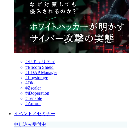
#セキュリティ
#Ericom Shield
#LDAP Manager
#Logstorage
#Okta
#Zscaler
#iDoperation
#Tenable
#Aurora
イベント／セミナー
申し込み受付中