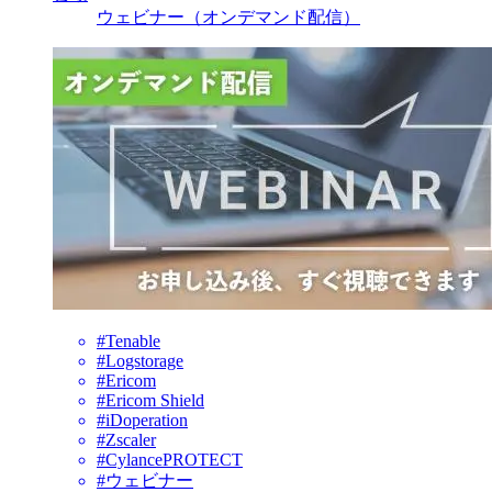
ウェビナー（オンデマンド配信）
#Tenable
#Logstorage
#Ericom
#Ericom Shield
#iDoperation
#Zscaler
#CylancePROTECT
#ウェビナー