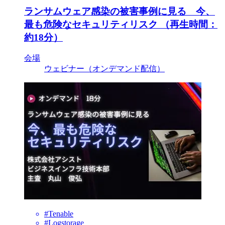
ランサムウェア感染の被害事例に見る 今、
最も危険なセキュリティリスク （再生時間：
約18分）
会場
ウェビナー（オンデマンド配信）
#Tenable
#Logstorage