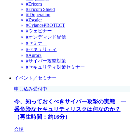
#Ericom
#Ericom Shield
#iDoperation
#Zscaler
#CylancePROTECT
#ウェビナー
#オンデマンド配信
#セミナー
#セキュリティ
#Aurora
#サイバー攻撃対策
#セキュリティ対策セミナー
イベント／セミナー
申し込み受付中
今、知っておくべきサイバー攻撃の実態 一
番危険なセキュリティリスクは何なのか？
（再生時間：約16分）
会場