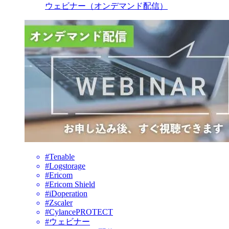
ウェビナー（オンデマンド配信）
#Tenable
#Logstorage
#Ericom
#Ericom Shield
#iDoperation
#Zscaler
#CylancePROTECT
#ウェビナー