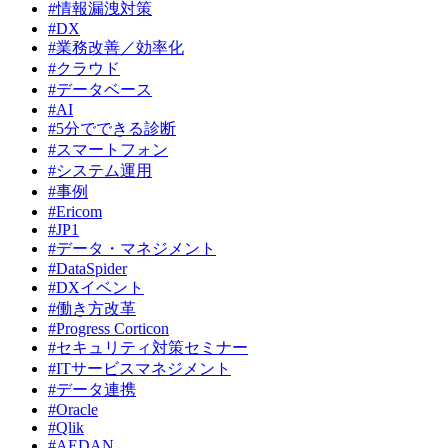
#情報漏洩対策
#DX
#業務改善／効率化
#クラウド
#データベース
#AI
#5分でできる診断
#スマートフォン
#システム運用
#事例
#Ericom
#JP1
#データ・マネジメント
#DataSpider
#DXイベント
#働き方改革
#Progress Corticon
#セキュリティ対策セミナー
#ITサービスマネジメント
#データ連携
#Oracle
#Qlik
#AEDAN