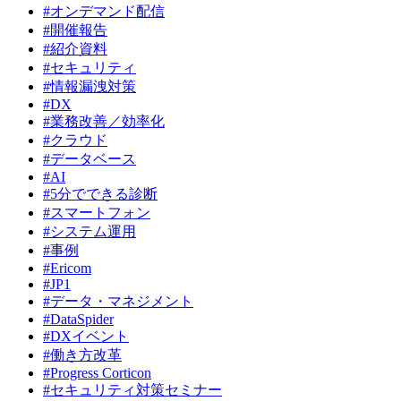
#オンデマンド配信
#開催報告
#紹介資料
#セキュリティ
#情報漏洩対策
#DX
#業務改善／効率化
#クラウド
#データベース
#AI
#5分でできる診断
#スマートフォン
#システム運用
#事例
#Ericom
#JP1
#データ・マネジメント
#DataSpider
#DXイベント
#働き方改革
#Progress Corticon
#セキュリティ対策セミナー