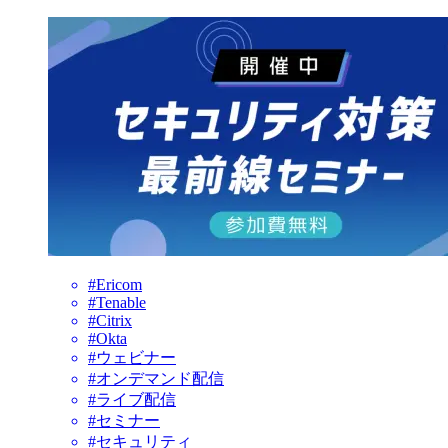
#Ericom
#Tenable
#Citrix
#Okta
#ウェビナー
#オンデマンド配信
#ライブ配信
#セミナー
#セキュリティ