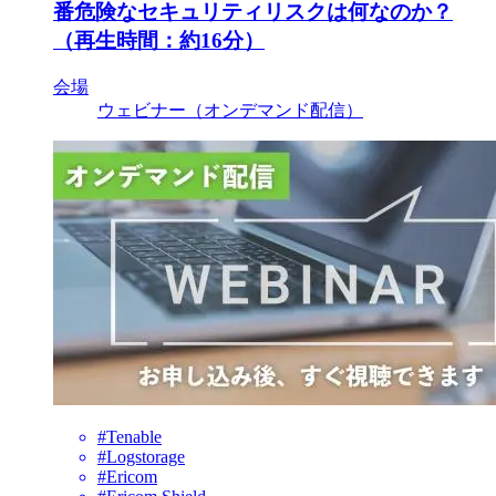
番危険なセキュリティリスクは何なのか？
（再生時間：約16分）
会場
ウェビナー（オンデマンド配信）
#Tenable
#Logstorage
#Ericom