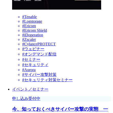
#Tenable
#Logstorage
#Ericom
#Ericom Shield
#iDoperation
#Zscaler
#CylancePROTECT
#ウェビナー
#オンデマンド配信
#セミナー
#セキュリティ
#Aurora
#サイバー攻撃対策
#セキュリティ対策セミナー
イベント／セミナー
申し込み受付中
今、知っておくべきサイバー攻撃の実態 一