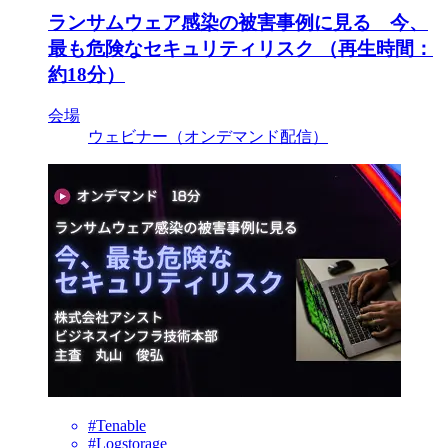
ランサムウェア感染の被害事例に見る 今、
最も危険なセキュリティリスク （再生時間：
約18分）
会場
ウェビナー（オンデマンド配信）
#Tenable
#Logstorage