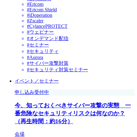
#Ericom
#Ericom Shield
#iDoperation
#Zscaler
#CylancePROTECT
#ウェビナー
#オンデマンド配信
#セミナー
#セキュリティ
#Aurora
#サイバー攻撃対策
#セキュリティ対策セミナー
イベント／セミナー
申し込み受付中
今、知っておくべきサイバー攻撃の実態 一
番危険なセキュリティリスクは何なのか？
（再生時間：約16分）
会場