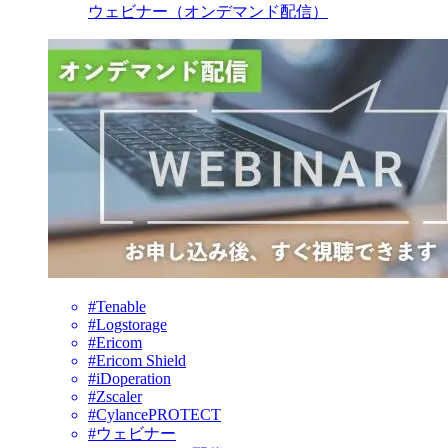
ウェビナー（オンデマンド配信）
#Tenable
#Logstorage
#Ericom
#Ericom Shield
#iDoperation
#Zscaler
#CylancePROTECT
#ウェビナー