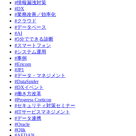
#情報漏洩対策
#DX
#業務改善／効率化
#クラウド
#データベース
#AI
#5分でできる診断
#スマートフォン
#システム運用
#事例
#Ericom
#JP1
#データ・マネジメント
#DataSpider
#DXイベント
#働き方改革
#Progress Corticon
#セキュリティ対策セミナー
#ITサービスマネジメント
#データ連携
#Oracle
#Qlik
#AEDAN