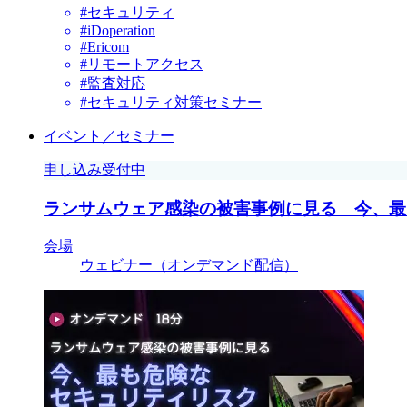
#セキュリティ
#iDoperation
#Ericom
#リモートアクセス
#監査対応
#セキュリティ対策セミナー
イベント／セミナー
申し込み受付中
ランサムウェア感染の被害事例に見る 今、最
会場
ウェビナー（オンデマンド配信）