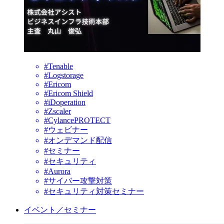
#Tenable
#Logstorage
#Ericom
#Ericom Shield
#iDoperation
#Zscaler
#CylancePROTECT
#ウェビナー
#オンデマンド配信
#セミナー
#セキュリティ
#Aurora
#サイバー攻撃対策
#セキュリティ対策セミナー
イベント／セミナー