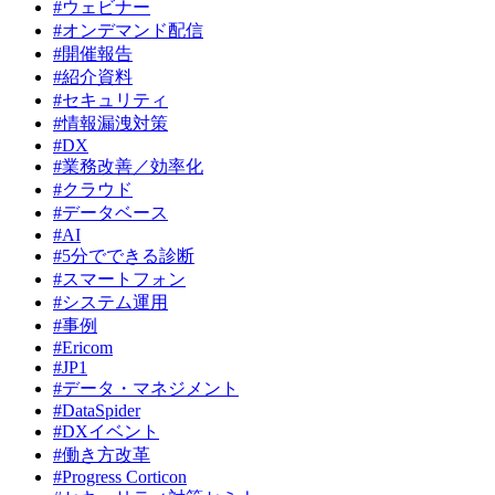
#ウェビナー
#オンデマンド配信
#開催報告
#紹介資料
#セキュリティ
#情報漏洩対策
#DX
#業務改善／効率化
#クラウド
#データベース
#AI
#5分でできる診断
#スマートフォン
#システム運用
#事例
#Ericom
#JP1
#データ・マネジメント
#DataSpider
#DXイベント
#働き方改革
#Progress Corticon