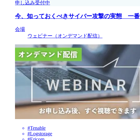
申し込み受付中
今、知っておくべきサイバー攻撃の実態 一番
会場
ウェビナー（オンデマンド配信）
#Tenable
#Logstorage
#Ericom