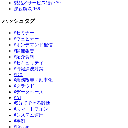
製品／サービス紹介
79
課題解決
168
ハッシュタグ
#セミナー
#ウェビナー
#オンデマンド配信
#開催報告
#紹介資料
#セキュリティ
#情報漏洩対策
#DX
#業務改善／効率化
#クラウド
#データベース
#AI
#5分でできる診断
#スマートフォン
#システム運用
#事例
#Ericom