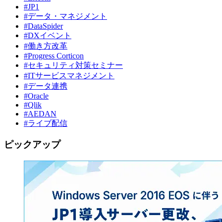
#JP1
#データ・マネジメント
#DataSpider
#DXイベント
#働き方改革
#Progress Corticon
#セキュリティ対策セミナー
#ITサービスマネジメント
#データ連携
#Oracle
#Qlik
#AEDAN
#ライブ配信
ピックアップ