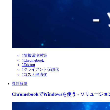
#情報漏洩対策
#Chromebook
#Ericom
#クライアント仮想化
#コスト最適化
課題解決
ChromebookでWindowsを使う - ソリューショ