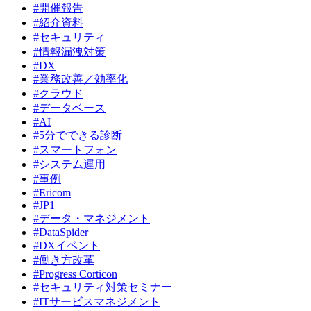
#開催報告
#紹介資料
#セキュリティ
#情報漏洩対策
#DX
#業務改善／効率化
#クラウド
#データベース
#AI
#5分でできる診断
#スマートフォン
#システム運用
#事例
#Ericom
#JP1
#データ・マネジメント
#DataSpider
#DXイベント
#働き方改革
#Progress Corticon
#セキュリティ対策セミナー
#ITサービスマネジメント