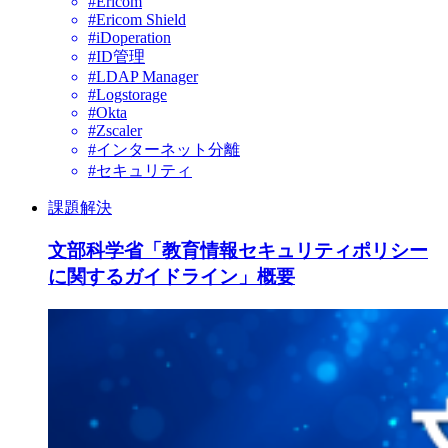
#Ericom
#Ericom Shield
#iDoperation
#ID管理
#LDAP Manager
#Logstorage
#Okta
#Zscaler
#インターネット分離
#セキュリティ
課題解決
文部科学省「教育情報セキュリティポリシー
に関するガイドライン」概要