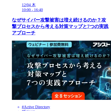
12/04
木
10:00
-
16:40
なぜサイバー攻撃被害は増え続けるのか？攻
撃プロセスから考える対策マップと7つの実践
アプローチ
#Active Directory