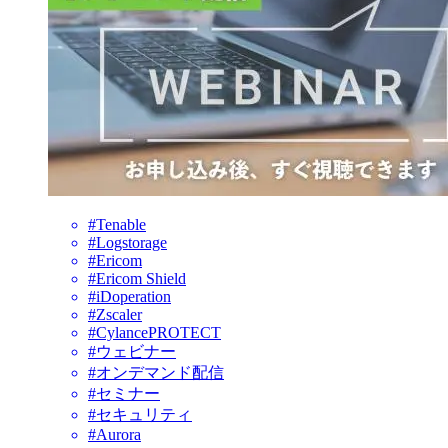
#Tenable
#Logstorage
#Ericom
#Ericom Shield
#iDoperation
#Zscaler
#CylancePROTECT
#ウェビナー
#オンデマンド配信
#セミナー
#セキュリティ
#Aurora