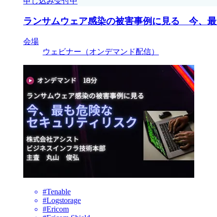
申し込み受付中
ランサムウェア感染の被害事例に見る 今、最
会場
ウェビナー（オンデマンド配信）
#Tenable
#Logstorage
#Ericom