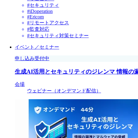
#セキュリティ
#iDoperation
#Ericom
#リモートアクセス
#監査対応
#セキュリティ対策セミナー
イベント／セミナー
申し込み受付中
生成AI活用とセキュリティのジレンマ 情報の
会場
ウェビナー（オンデマンド配信）