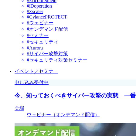
#Ericom Shield
#iDoperation
#Zscaler
#CylancePROTECT
#ウェビナー
#オンデマンド配信
#セミナー
#セキュリティ
#Aurora
#サイバー攻撃対策
#セキュリティ対策セミナー
イベント／セミナー
申し込み受付中
今、知っておくべきサイバー攻撃の実態 一番
会場
ウェビナー（オンデマンド配信）