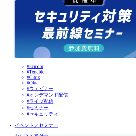
#Ericom
#Tenable
#Citrix
#Okta
#ウェビナー
#オンデマンド配信
#ライブ配信
#セミナー
#セキュリティ
イベント／セミナー