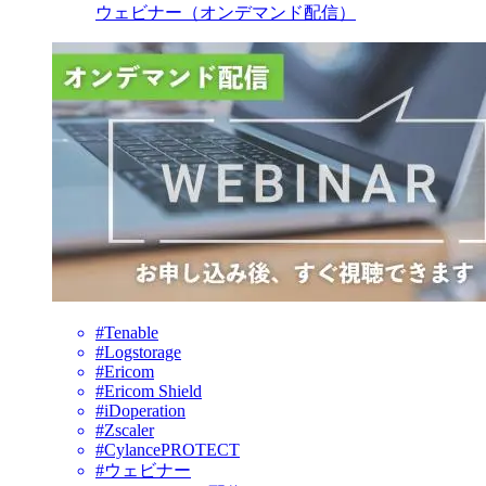
ウェビナー（オンデマンド配信）
#Tenable
#Logstorage
#Ericom
#Ericom Shield
#iDoperation
#Zscaler
#CylancePROTECT
#ウェビナー