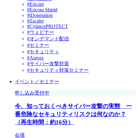
#Ericom
#Ericom Shield
#iDoperation
#Zscaler
#CylancePROTECT
#ウェビナー
#オンデマンド配信
#セミナー
#セキュリティ
#Aurora
#サイバー攻撃対策
#セキュリティ対策セミナー
イベント／セミナー
申し込み受付中
今、知っておくべきサイバー攻撃の実態 一
番危険なセキュリティリスクは何なのか？
（再生時間：約16分）
会場