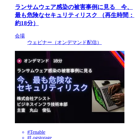
ランサムウェア感染の被害事例に見る 今、
最も危険なセキュリティリスク （再生時間：
約18分）
会場
ウェビナー（オンデマンド配信）
#Tenable
#Logstorage