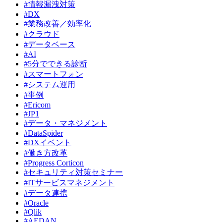
#情報漏洩対策
#DX
#業務改善／効率化
#クラウド
#データベース
#AI
#5分でできる診断
#スマートフォン
#システム運用
#事例
#Ericom
#JP1
#データ・マネジメント
#DataSpider
#DXイベント
#働き方改革
#Progress Corticon
#セキュリティ対策セミナー
#ITサービスマネジメント
#データ連携
#Oracle
#Qlik
#AEDAN