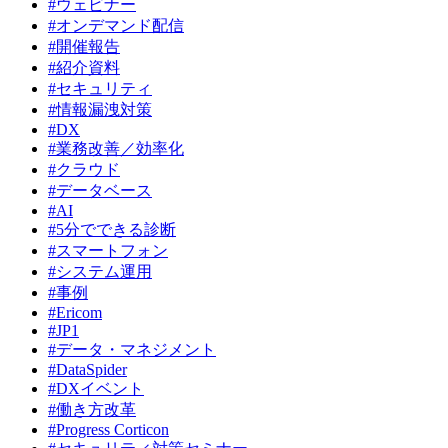
#ウェビナー
#オンデマンド配信
#開催報告
#紹介資料
#セキュリティ
#情報漏洩対策
#DX
#業務改善／効率化
#クラウド
#データベース
#AI
#5分でできる診断
#スマートフォン
#システム運用
#事例
#Ericom
#JP1
#データ・マネジメント
#DataSpider
#DXイベント
#働き方改革
#Progress Corticon