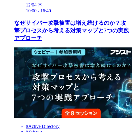
12/04
木
10:00
-
16:40
なぜサイバー攻撃被害は増え続けるのか？攻
撃プロセスから考える対策マップと7つの実践
アプローチ
#Active Directory
#Ericom