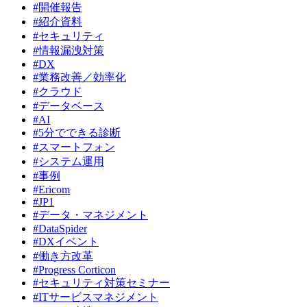
#開催報告
#紹介資料
#セキュリティ
#情報漏洩対策
#DX
#業務改善／効率化
#クラウド
#データベース
#AI
#5分でできる診断
#スマートフォン
#システム運用
#事例
#Ericom
#JP1
#データ・マネジメント
#DataSpider
#DXイベント
#働き方改革
#Progress Corticon
#セキュリティ対策セミナー
#ITサービスマネジメント