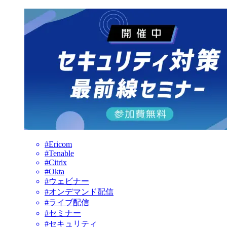
#Ericom
#Tenable
#Citrix
#Okta
#ウェビナー
#オンデマンド配信
#ライブ配信
#セミナー
#セキュリティ