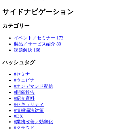
サイドナビゲーション
カテゴリー
イベント／セミナー
173
製品／サービス紹介
80
課題解決
168
ハッシュタグ
#セミナー
#ウェビナー
#オンデマンド配信
#開催報告
#紹介資料
#セキュリティ
#情報漏洩対策
#DX
#業務改善／効率化
#クラウド