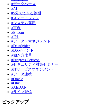
#データベース
#AI
#5分でできる診断
#スマートフォン
#システム運用
#事例
#Ericom
#JP1
#データ・マネジメント
#DataSpider
#DXイベント
#働き方改革
#Progress Corticon
#セキュリティ対策セミナー
#ITサービスマネジメント
#データ連携
#Oracle
#Qlik
#AEDAN
#ライブ配信
ピックアップ