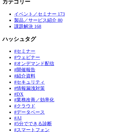
カテゴリー
イベント／セミナー
173
製品／サービス紹介
80
課題解決
168
ハッシュタグ
#セミナー
#ウェビナー
#オンデマンド配信
#開催報告
#紹介資料
#セキュリティ
#情報漏洩対策
#DX
#業務改善／効率化
#クラウド
#データベース
#AI
#5分でできる診断
#スマートフォン