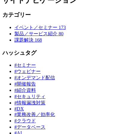
サイドナビゲーション
カテゴリー
イベント／セミナー
173
製品／サービス紹介
80
課題解決
168
ハッシュタグ
#セミナー
#ウェビナー
#オンデマンド配信
#開催報告
#紹介資料
#セキュリティ
#情報漏洩対策
#DX
#業務改善／効率化
#クラウド
#データベース
#AI