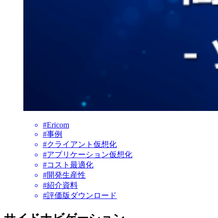
#Ericom
#事例
#クライアント仮想化
#アプリケーション仮想化
#コスト最適化
#開発生産性
#紹介資料
#評価版ダウンロード