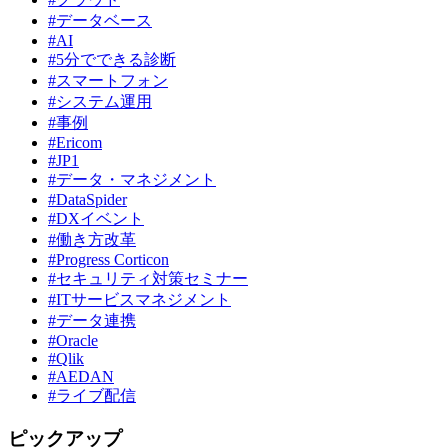
#データベース
#AI
#5分でできる診断
#スマートフォン
#システム運用
#事例
#Ericom
#JP1
#データ・マネジメント
#DataSpider
#DXイベント
#働き方改革
#Progress Corticon
#セキュリティ対策セミナー
#ITサービスマネジメント
#データ連携
#Oracle
#Qlik
#AEDAN
#ライブ配信
ピックアップ