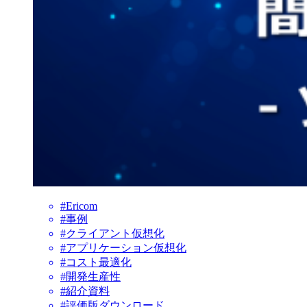
#Ericom
#事例
#クライアント仮想化
#アプリケーション仮想化
#コスト最適化
#開発生産性
#紹介資料
#評価版ダウンロード