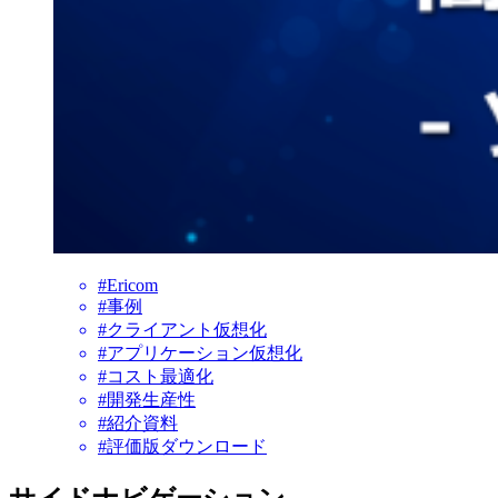
#Ericom
#事例
#クライアント仮想化
#アプリケーション仮想化
#コスト最適化
#開発生産性
#紹介資料
#評価版ダウンロード