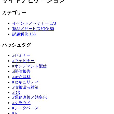
サイドナビゲーション
カテゴリー
イベント／セミナー
173
製品／サービス紹介
80
課題解決
168
ハッシュタグ
#セミナー
#ウェビナー
#オンデマンド配信
#開催報告
#紹介資料
#セキュリティ
#情報漏洩対策
#DX
#業務改善／効率化
#クラウド
#データベース
#AI