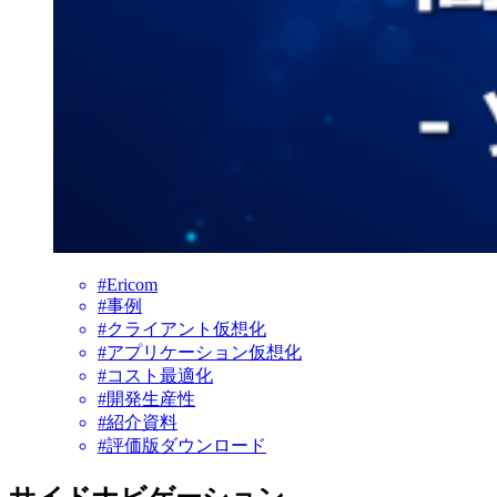
#Ericom
#事例
#クライアント仮想化
#アプリケーション仮想化
#コスト最適化
#開発生産性
#紹介資料
#評価版ダウンロード