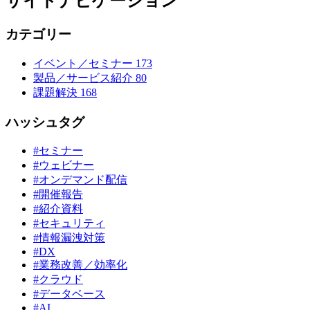
サイドナビゲーション
カテゴリー
イベント／セミナー
173
製品／サービス紹介
80
課題解決
168
ハッシュタグ
#セミナー
#ウェビナー
#オンデマンド配信
#開催報告
#紹介資料
#セキュリティ
#情報漏洩対策
#DX
#業務改善／効率化
#クラウド
#データベース
#AI